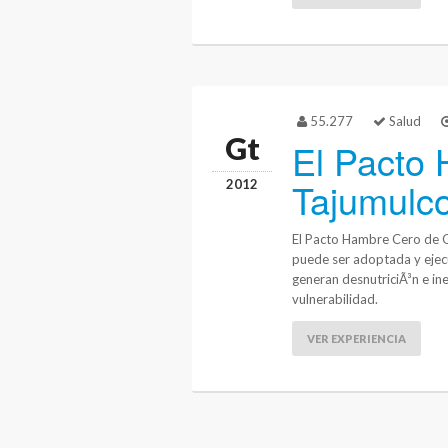
55.277
Salud
Gt
El Pacto
Tajumulc
2012
El Pacto Hambre Cero de G
puede ser adoptada y ejecut
generan desnutriciÃ³n e in
vulnerabilidad.
VER EXPERIENCIA