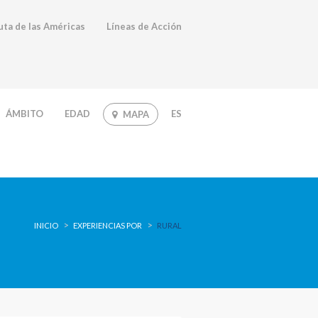
on line
114
uta de las Américas
Líneas de Acción
ÁMBITO
EDAD
ES
MAPA
INICIO
EXPERIENCIAS POR
RURAL