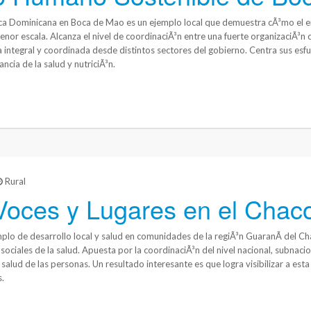
ica Dominicana en Boca de Mao es un ejemplo local que demuestra cÃ³mo el en
nor escala. Alcanza el nivel de coordinaciÃ³n entre una fuerte organizaciÃ³n
integral y coordinada desde distintos sectores del gobierno. Centra sus esf
ancia de la salud y nutriciÃ³n.
Rural
Voces y Lugares en el Chaco
mplo de desarrollo local y salud en comunidades de la regiÃ³n GuaranÃ­ del Ch
ociales de la salud. Apuesta por la coordinaciÃ³n del nivel nacional, subnacio
salud de las personas. Un resultado interesante es que logra visibilizar a est
.