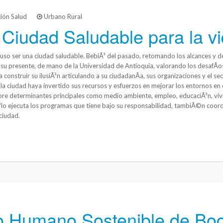
ión Salud
Urbano Rural
 Ciudad Saludable para la v
so ser una ciudad saludable. BebiÃ³ del pasado, retomando los alcances y de
 su presente, de mano de la Universidad de Antioquia, valorando los desafÃ­o
 construir su ilusiÃ³n articulando a su ciudadanÃ­a, sus organizaciones y el s
 la ciudad haya invertido sus recursos y esfuerzos en mejorar los entornos e
bre determinantes principales como medio ambiente, empleo, educaciÃ³n, viv
³lo ejecuta los programas que tiene bajo su responsabilidad, tambiÃ©n coord
ciudad.
lo Humano Sostenible de Bo