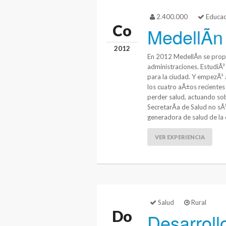
2.400.000
Educac
Co
MedellÃ­n
2012
En 2012 MedellÃ­n se propu
administraciones. EstudiÃ³
para la ciudad. Y empezÃ³ a
los cuatro aÃ±os recientes
perder salud, actuando so
SecretarÃ­a de Salud no sÃ
generadora de salud de la 
VER EXPERIENCIA
Salud
Rural
Do
Desarrol